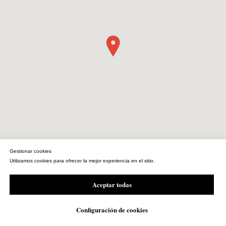
Gestionar cookies
Utilizamos cookies para ofrecer la mejor experiencia en el sitio.
Aceptar todas
by INTERDIGITAL.es
Configuración de cookies
WhatsApp