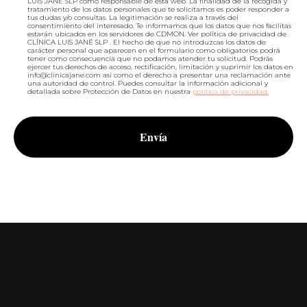
LUIS JANÉ SLP como responsable de esta web. La finalidad de la recogida y
tratamiento de los datos personales que te solicitamos es poder responder a
tus dudas y/o consultas. La legitimación se realiza a través del
consentimiento del interesado. Te informamos que los datos que nos facilitas
estarán ubicados en los servidores de CDMON. Ver política de privacidad de
CLÍNICA LUIS JANÉ SLP . El hecho de que no introduzcas los datos de
carácter personal que aparecen en el formulario como obligatorios podrá
tener como consecuencia que no podamos atender tu solicitud. Podrás
ejercer tus derechos de acceso, rectificación, limitación y suprimir los datos en
info@clinicajane.com
así como el derecho a presentar una reclamación ante
una autoridad de control. Puedes consultar la información adicional y
detallada sobre Protección de Datos en nuestra
política de privacidad.
Envía