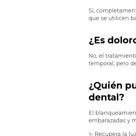
Sí, completament
que se utilicen b
¿Es dolor
No, el tratamient
temporal, pero d
¿Quién p
dental?
El blanqueamient
embarazadas y m
✨ Recupera la luz