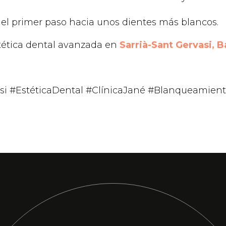
 el primer paso hacia unos dientes más blancos.
stética dental avanzada en
Sarrià-Sant Gervasi, 
asi #EstéticaDental #ClínicaJané #Blanqueamien