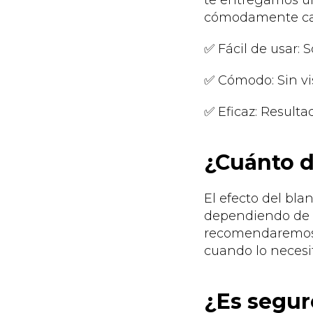
te entregamos un
cómodamente ca
✅ Fácil de usar: 
✅ Cómodo: Sin vis
✅ Eficaz: Resulta
¿Cuánto d
El efecto del b
dependiendo de tu
recomendaremos l
cuando lo necesi
¿Es segur