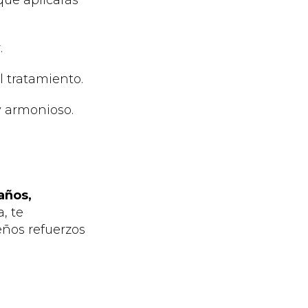
que aplicarás
.
l tratamiento.
y armonioso.
años,
, te
ños refuerzos