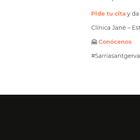
Pide tu cita
y da
Clínica Jané – E
🤗
Conócenos
#Sarriasantgerv