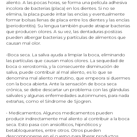
aliento. A las pocas horas, se forma una película adhesiva
incolora de bacterias (placa) en los dientes. Si no se
elimina, la placa puede irritar las encías y eventualmente
formar bolsas llenas de placa entre los dientes y las encías
(periodontitis). Su lengua también puede atrapar bacterias
que producen olores. A su vez, las dentaduras postizas
pueden albergar bacterias y partículas de alimentos que
causan mal olor.
•Boca seca. La saliva ayuda a limpiar la boca, eliminando
las partículas que causan malos olores. La sequedad de
boca o xerostomía, y la consecuente disminución de
saliva, puede contribuir al mal aliento, es lo que se
denomina
mal aliento matutino
, que empeora si duermes
con la boca abierta. Ante la sensación de boca seca
crónica, se debe descartar un problema con las glándulas
salivales y algunas enfermedades autoinmunes, para nada
extrañas, como el Síndrome de Sjogren.
• Medicamentos. Algunos medicamentos pueden
producir indirectamente mal aliento al contribuir a la boca
seca. Esto pasa con ansiolíticos, hipnóticos y
betabloqueantes, entre otros. Otros pueden
descomponerse en el cuerpo para liberar productos