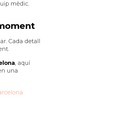
quip mèdic.
r moment
r. Cada detall
ent.
celona
, aquí
 en una
Barcelona