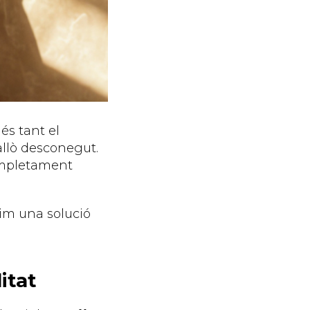
és tant el
allò desconegut.
completament
nim una solució
itat