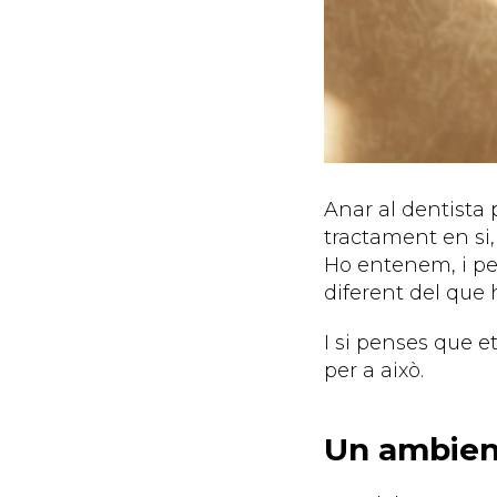
Anar al dentista 
tractament en si,
Ho entenem, i pe
diferent del que h
I si penses que e
per a això.
Un ambient