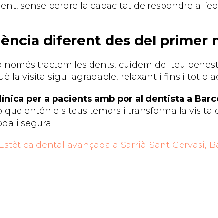
ent, sense perdre la capacitat de respondre a l’e
ència diferent des del prime
 només tractem les dents, cuidem del teu benesta
 la visita sigui agradable, relaxant i fins i tot pla
línica per a pacients amb por al dentista a Bar
 que entén els teus temors i transforma la visita
da i segura.
 Estètica dental avançada a Sarrià-Sant Gervasi, 