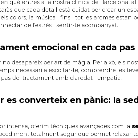
 què entres a la nostra clínica de Barcelona, al
taràs que cada detall està cuidat per crear un espa
 els colors, la música i fins i tot les aromes estan 
nnectar de l’estrès i sentir-te acompanyat.
ment emocional en cada pas
no desapareix per art de màgia. Per això, els nost
temps necessari a escoltar-te, comprendre les te
a pas del tractament amb claredat i empatia.
r es converteix en pànic: la se
por intensa, oferim tècniques avançades com la
s
rocediment totalment segur que permet relaxar-