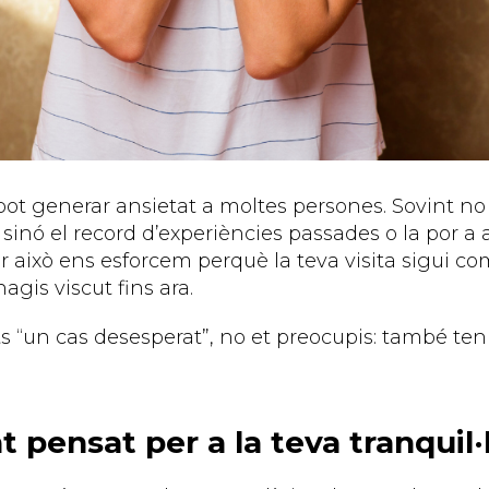
pot generar ansietat a moltes persones. Sovint no 
 sinó el record d’experiències passades o la por a 
r això ens esforcem perquè la teva visita sigui 
agis viscut fins ara.
ts “un cas desesperat”, no et preocupis: també te
 pensat per a la teva tranquil·l