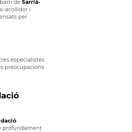
 barri de
Sarrià-
i acollidor i
pensats per
res especialistes
ves preocupacions
dació
edació
te profundament