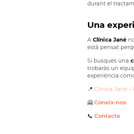
durant el tractam
Una experi
A
Clínica Jané
no
està pensat perquè
Si busques una
c
trobaràs un equip
experiència còmo
📍
Clínica Jané –
🤗
Coneix-nos
📞
Contacte