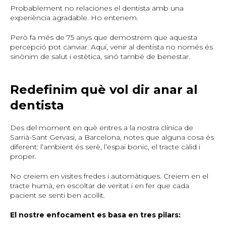
Probablement no relaciones el dentista amb una
experiència agradable. Ho entenem.
Però fa més de 75 anys que demostrem que aquesta
percepció pot canviar. Aquí, venir al dentista no només és
sinònim de salut i estètica, sinó també de benestar.
Redefinim què vol dir anar al
dentista
Des del moment en què entres a la nostra clínica de
Sarrià-Sant Gervasi, a Barcelona, notes que alguna cosa és
diferent: l’ambient és serè, l’espai bonic, el tracte càlid i
proper.
No creiem en visites fredes i automàtiques. Creiem en el
tracte humà, en escoltar de veritat i en fer que cada
pacient se senti ben acollit.
El nostre enfocament es basa en tres pilars: