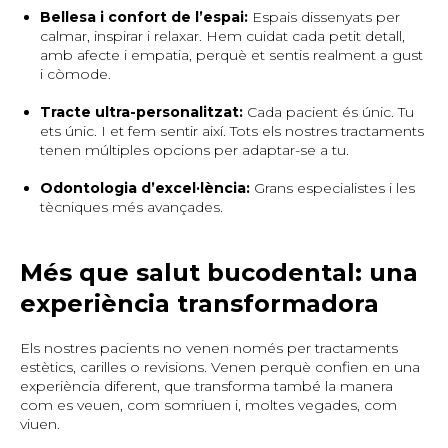
Bellesa i confort de l’espai:
Espais dissenyats per
calmar, inspirar i relaxar. Hem cuidat cada petit detall,
amb afecte i empatia, perquè et sentis realment a gust
i còmode.
Tracte ultra-personalitzat:
Cada pacient és únic. Tu
ets únic. I et fem sentir així. Tots els nostres tractaments
tenen múltiples opcions per adaptar-se a tu.
Odontologia d’excel·lència:
Grans especialistes i les
tècniques més avançades.
Més que salut bucodental: una
experiència transformadora
Els nostres pacients no venen només per tractaments
estètics, carilles o revisions. Venen perquè confien en una
experiència diferent, que transforma també la manera
com es veuen, com somriuen i, moltes vegades, com
viuen.