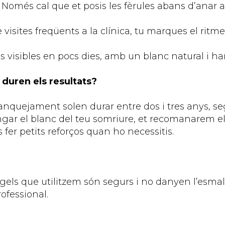
r: Només cal que et posis les fèrules abans d’anar a
isites freqüents a la clínica, tu marques el ritme
ts visibles en pocs dies, amb un blanc natural i h
duren els resultats?
lanquejament solen durar entre dos i tres anys, se
ongar el blanc del teu somriure, et recomanarem e
 fer petits reforços quan ho necessitis.
 gels que utilitzem són segurs i no danyen l’esmalt 
rofessional.