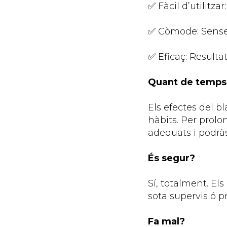
✅ Fàcil d’utilitza
✅ Còmode: Sense v
✅ Eficaç: Resulta
Quant de temps 
Els efectes del b
hàbits. Per prol
adequats i podràs
És segur?
Sí, totalment. Els
sota supervisió p
Fa mal?