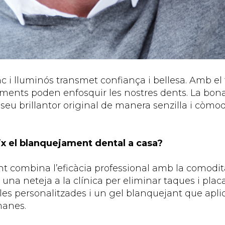
 i lluminós transmet confiança i bellesa. Amb el t
s aliments poden enfosquir les nostres dents. La bon
 seu brillantor original de manera senzilla i còmod
ix el blanquejament dental a casa?
t combina l’eficàcia professional amb la comodita
 una neteja a la clínica per eliminar taques i placa
les personalitzades i un gel blanquejant que apli
manes.