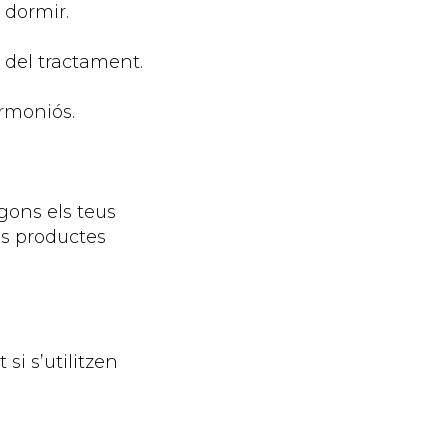
 dormir.
 del tractament.
armoniós.
gons els teus
ls productes
si s’utilitzen