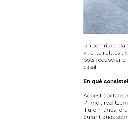
Un somriure blanc
vi, el te i altre
pots recuperar el
casa!
En què consiste
Aquest tractamen
Primer, realitzem
lliurem unes fèru
durant dues set