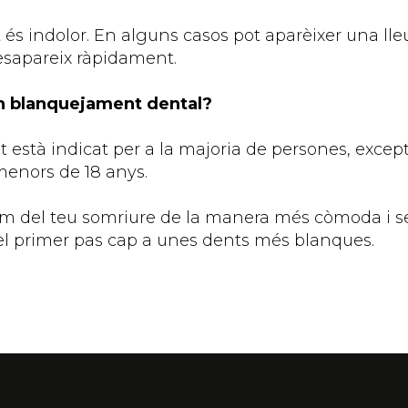
 és indolor. En alguns casos pot aparèixer una lleu
esapareix ràpidament.
un blanquejament dental?
 està indicat per a la majoria de persones, excep
enors de 18 anys.
um del teu somriure de la manera més còmoda i se
 el primer pas cap a unes dents més blanques.