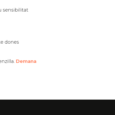
 sensibilitat
te dones
nzilla.
Demana