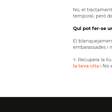
No, el tractament
temporal, però d
Qui pot fer-se 
El blanquejament
embarassades i m
✨ Recupera la ll
la teva cita
i fes