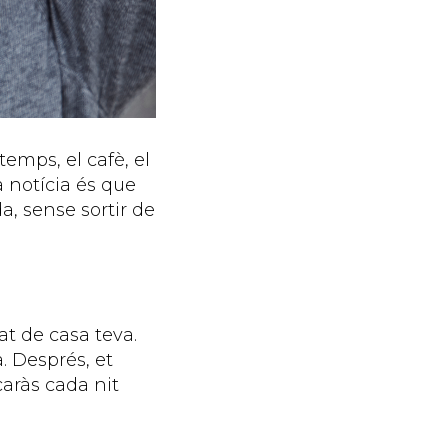
emps, el cafè, el
a notícia és que
a, sense sortir de
t de casa teva.
. Després, et
caràs cada nit