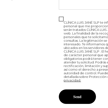
CLÍNICA LUIS JANÉ SLP te in
personal que me proporcione
serán tratados CLÍNICA LUI
web. La finalidad de la reco
personales que te solicitamo
consultas. La legitimación se
interesado. Te informamos qu
ubicados en los servidores 
CLÍNICA LUIS JANÉ SLP . El h
de carácter personal que a
obligatorios podrá tener 
atender tu solicitud. Podrás
rectificación, limitación y su
así como el derecho a pres
autoridad de control. Puedes
detallada sobre Protección
privacidad.
Send