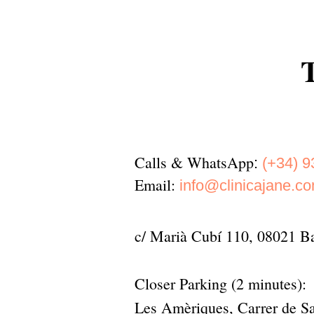
T
Calls & WhatsApp
:
(+34) 9
Email
:
info@clinicajane.c
c/ Marià Cubí 110, 08021 B
Closer Parking (2 minutes):
Les Amèriques, Carrer de Sa