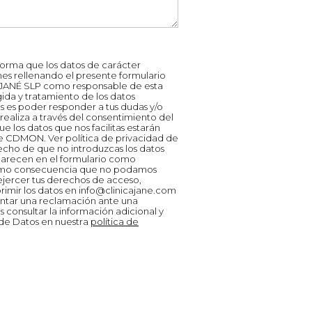
forma que los datos de carácter
s rellenando el presente formulario
S JANÉ SLP como responsable de esta
gida y tratamiento de los datos
s es poder responder a tus dudas y/o
 realiza a través del consentimiento del
e los datos que nos facilitas estarán
de CDMON. Ver política de privacidad de
echo de que no introduzcas los datos
parecen en el formulario como
como consecuencia que no podamos
 ejercer tus derechos de acceso,
primir los datos en
info@clinicajane.com
entar una reclamación ante una
 consultar la información adicional y
 de Datos en nuestra
política de