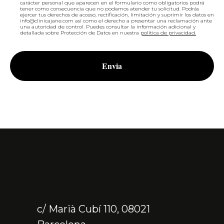
carácter personal que aparecen en el formulario como obligatorios podrá
tener como consecuencia que no podamos atender tu solicitud. Podrás
ejercer tus derechos de acceso, rectificación, limitación y suprimir los datos en
info@clinicajane.com
así como el derecho a presentar una reclamación ante
una autoridad de control. Puedes consultar la información adicional y
detallada sobre Protección de Datos en nuestra
política de privacidad.
Envia
c/ Marià Cubí 110, 08021